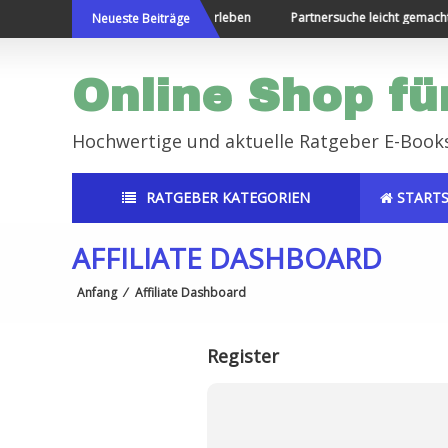
Direkt
Die Welt bereisen und Neues erleben
Partnersuche leicht gemacht
Neueste Beiträge
zum
Inhalt
Online Shop fü
Hochwertige und aktuelle Ratgeber E-Book
RATGEBER KATEGORIEN
STARTS
AFFILIATE DASHBOARD
Anfang
⁄
Affiliate Dashboard
Register