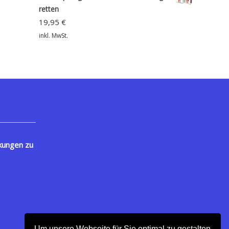
retten
19,95
€
inkl. MwSt.
kungen zu
Um unsere Webseite für Sie optimal zu gestalten