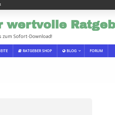
Endlich erfolgreich im Job
Haustiere sind auch 
r wertvolle Ratge
s zum Sofort-Download!
EITE
RATGEBER SHOP
BLOG
FORUM