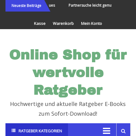
Direkt
Die Welt bereisen und Neues
Partnersuche leicht gemacht
End
Neueste Beiträge
erleben
zum
Inhalt
Kasse
Warenkorb
Mein Konto
Online Shop für
wertvolle
Ratgeber
Hochwertige und aktuelle Ratgeber E-Books
zum Sofort-Download!
RATGEBER KATEGORIEN