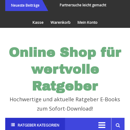
Direkt
e Welt bereisen und Neues
Partnersuche leicht gemacht
Endlic
Neueste Beiträge
erleben
zum
Inhalt
Kasse
Warenkorb
Mein Konto
Online Shop für
wertvolle
Ratgeber
Hochwertige und aktuelle Ratgeber E-Books
zum Sofort-Download!
RATGEBER KATEGORIEN