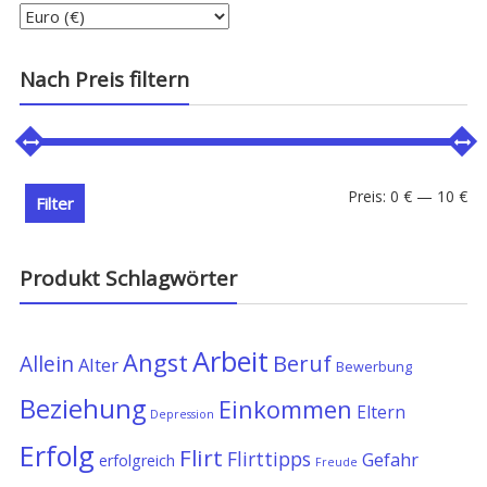
Nach Preis filtern
Min
Ma
Preis:
0 €
—
10 €
Filter
Pre
Pre
Produkt Schlagwörter
Arbeit
Angst
Allein
Beruf
Alter
Bewerbung
Beziehung
Einkommen
Eltern
Depression
Erfolg
Flirt
Flirttipps
Gefahr
erfolgreich
Freude