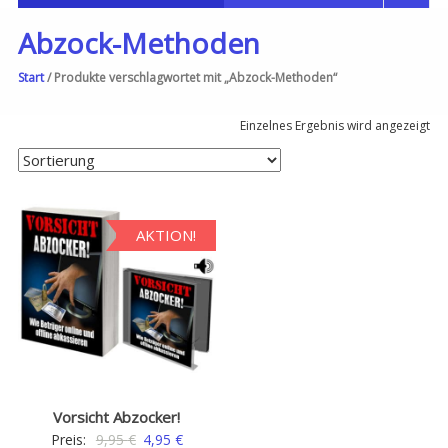
Abzock-Methoden
Start
/ Produkte verschlagwortet mit „Abzock-Methoden“
Einzelnes Ergebnis wird angezeigt
AKTION!
Vorsicht Abzocker!
Ursprünglicher
Aktueller
Preis:
9,95
€
4,95
€