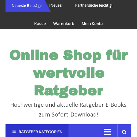
Direkt
Die Welt bereisen und Neues
Partnersuche leicht gemacht
Neueste Beiträge
erleben
zum
Inhalt
Kasse
Warenkorb
Mein Konto
Online Shop für
wertvolle
Ratgeber
Hochwertige und aktuelle Ratgeber E-Books
zum Sofort-Download!
RATGEBER KATEGORIEN