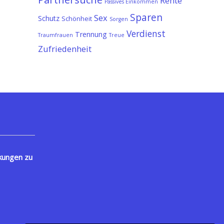
Rente
Passives Einkommen
Sparen
Sex
Schutz
Schönheit
Sorgen
Verdienst
Trennung
Traumfrauen
Treue
Zufriedenheit
kungen zu