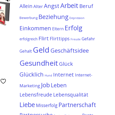
Arbeit
Angst
Allein
Beruf
Alter
Beziehung
Bewerbung
Depression
Erfolg
Einkommen
Eltern
Flirt
Flirttipps
Gefahr
erfolgreich
Freude
Geld
Geschäftsidee
Gehalt
Gesundheit
Glück
Glücklich
Internet
Internet-
Hund
e
Job
Leben
Marketing
Lebensfreude
Lebensqualität
Liebe
Partnerschaft
Misserfolg
Partnersuche