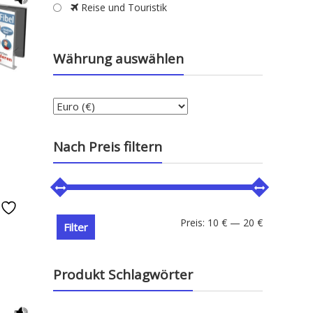
Reise und Touristik
Währung auswählen
Nach Preis filtern
e
Min.
Max.
Preis:
10 €
—
20 €
Filter
Preis
Preis
Produkt Schlagwörter