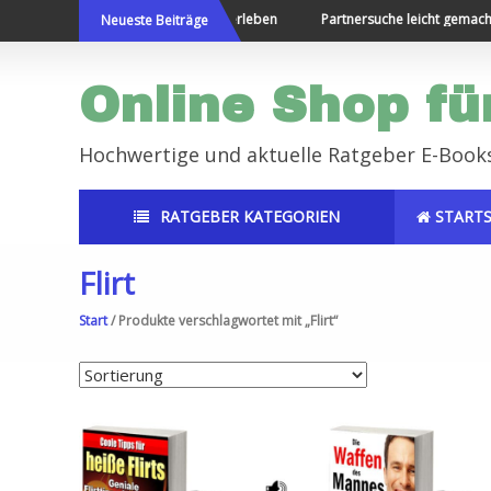
Direkt
Die Welt bereisen und Neues erleben
Partnersuche leicht gemacht
Neueste Beiträge
zum
Inhalt
Online Shop fü
Hochwertige und aktuelle Ratgeber E-Book
RATGEBER KATEGORIEN
STARTS
Flirt
Start
/ Produkte verschlagwortet mit „Flirt“