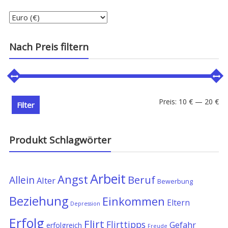
Nach Preis filtern
Min
Ma
Preis:
10 €
—
20 €
Filter
Pre
Pre
Produkt Schlagwörter
Arbeit
Angst
Allein
Beruf
Alter
Bewerbung
Beziehung
Einkommen
Eltern
Depression
Erfolg
Flirt
Flirttipps
Gefahr
erfolgreich
Freude