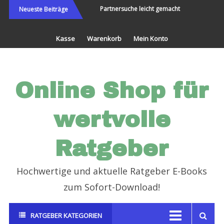
Direkt
e Welt bereisen und Neues
Partnersuche leicht gemacht
Endlich
Neueste Beiträge
erleben
zum
Inhalt
Kasse
Warenkorb
Mein Konto
Online Shop für
wertvolle
Ratgeber
Hochwertige und aktuelle Ratgeber E-Books
zum Sofort-Download!
RATGEBER KATEGORIEN