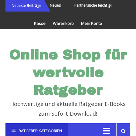
Direkt
Die Welt bereisen und Neues
Partnersuche leicht gemacht
Neueste Beiträge
erleben
zum
Inhalt
Kasse
Warenkorb
Mein Konto
Online Shop für
wertvolle
Ratgeber
Hochwertige und aktuelle Ratgeber E-Books
zum Sofort-Download!
RATGEBER KATEGORIEN