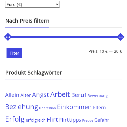
Nach Preis filtern
Min
Ma
Preis:
10 €
—
20 €
Filter
Pre
Pre
Produkt Schlagwörter
Arbeit
Angst
Allein
Beruf
Alter
Bewerbung
Beziehung
Einkommen
Eltern
Depression
Erfolg
Flirt
Flirttipps
Gefahr
erfolgreich
Freude