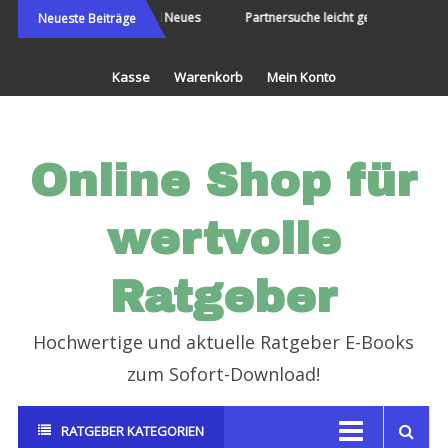
Direkt
Die Welt bereisen und Neues
Partnersuche leicht gemacht
Neueste Beiträge
erleben
zum
Inhalt
Kasse
Warenkorb
Mein Konto
Online Shop für
wertvolle
Ratgeber
Hochwertige und aktuelle Ratgeber E-Books
zum Sofort-Download!
RATGEBER KATEGORIEN