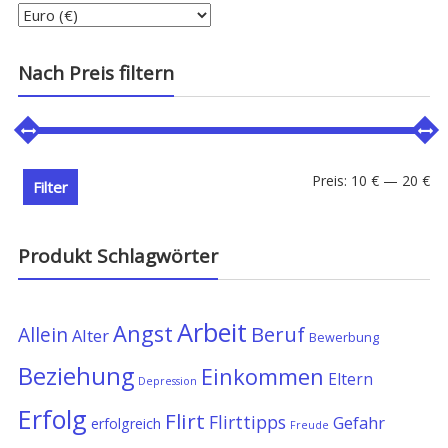
Nach Preis filtern
Min
Ma
Preis:
10 €
—
20 €
Filter
Pre
Pre
Produkt Schlagwörter
Arbeit
Angst
Allein
Beruf
Alter
Bewerbung
Beziehung
Einkommen
Eltern
Depression
Erfolg
Flirt
Flirttipps
Gefahr
erfolgreich
Freude