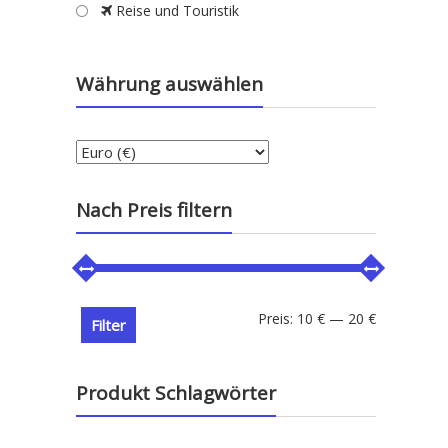
Reise und Touristik
Währung auswählen
Nach Preis filtern
Min.
Max.
Preis:
10 €
—
20 €
Filter
Preis
Preis
Produkt Schlagwörter