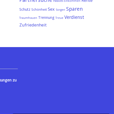
Rente
Passives Einkommen
Sparen
Sex
Schutz
Schönheit
Sorgen
Verdienst
Trennung
Traumfrauen
Treue
Zufriedenheit
kungen zu