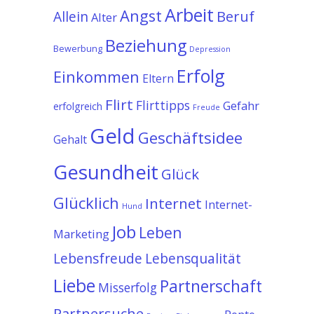
Arbeit
Angst
Allein
Beruf
Alter
Beziehung
Bewerbung
Depression
Erfolg
Einkommen
Eltern
Flirt
Flirttipps
Gefahr
erfolgreich
Freude
Geld
Geschäftsidee
Gehalt
Gesundheit
Glück
Glücklich
Internet
Internet-
Hund
Job
Leben
Marketing
Lebensfreude
Lebensqualität
Liebe
Partnerschaft
Misserfolg
Partnersuche