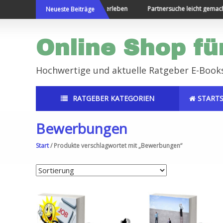
Direkt
Die Welt bereisen und Neues erleben
Partnersuche leicht gemacht
Neueste Beiträge
zum
Inhalt
Online Shop fü
Hochwertige und aktuelle Ratgeber E-Book
RATGEBER KATEGORIEN
STARTS
Bewerbungen
Start
/ Produkte verschlagwortet mit „Bewerbungen“