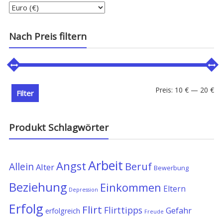
Nach Preis filtern
Min
Ma
Preis:
10 €
—
20 €
Filter
Pre
Pre
Produkt Schlagwörter
Arbeit
Angst
Allein
Beruf
Alter
Bewerbung
Beziehung
Einkommen
Eltern
Depression
Erfolg
Flirt
Flirttipps
Gefahr
erfolgreich
Freude