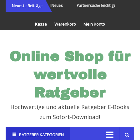
Direkt
Die Welt bereisen und Neues
Partnersuche leicht gemacht
Neueste Beiträge
erleben
zum
Inhalt
Kasse
Warenkorb
Mein Konto
Online Shop für
wertvolle
Ratgeber
Hochwertige und aktuelle Ratgeber E-Books
zum Sofort-Download!
RATGEBER KATEGORIEN