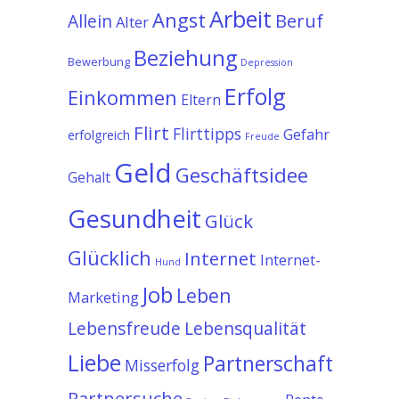
Arbeit
Angst
Allein
Beruf
Alter
Beziehung
Bewerbung
Depression
Erfolg
Einkommen
Eltern
Flirt
Flirttipps
Gefahr
erfolgreich
Freude
Geld
Geschäftsidee
Gehalt
Gesundheit
Glück
Glücklich
Internet
Internet-
Hund
Job
Leben
Marketing
Lebensfreude
Lebensqualität
Liebe
Partnerschaft
Misserfolg
Partnersuche