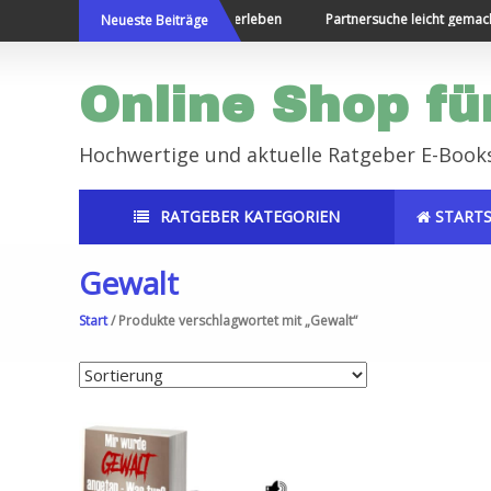
Direkt
Die Welt bereisen und Neues erleben
Partnersuche leicht gemacht
Neueste Beiträge
zum
Inhalt
Online Shop fü
Hochwertige und aktuelle Ratgeber E-Book
RATGEBER KATEGORIEN
STARTS
Gewalt
Start
/ Produkte verschlagwortet mit „Gewalt“