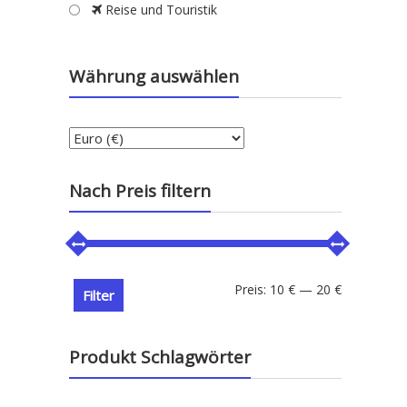
Reise und Touristik
Währung auswählen
Nach Preis filtern
Min.
Max.
Preis:
10 €
—
20 €
Filter
Preis
Preis
Produkt Schlagwörter