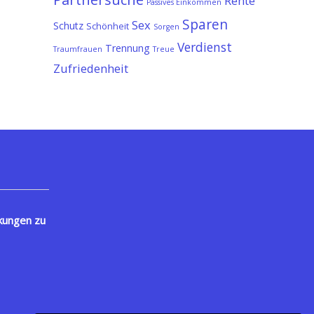
Rente
Passives Einkommen
Sparen
Sex
Schutz
Schönheit
Sorgen
Verdienst
Trennung
Traumfrauen
Treue
Zufriedenheit
kungen zu