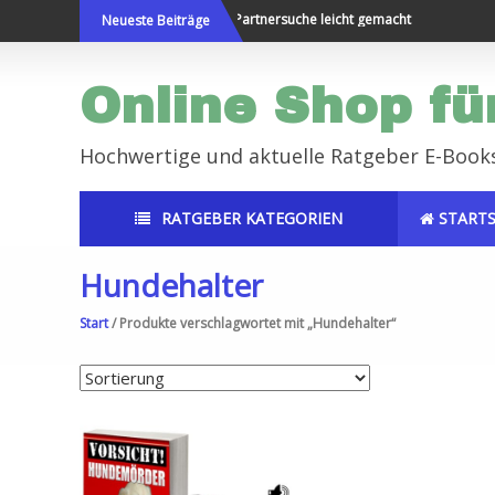
Direkt
bereisen und Neues erleben
Partnersuche leicht gemacht
E
Neueste Beiträge
zum
Inhalt
Online Shop fü
Hochwertige und aktuelle Ratgeber E-Book
RATGEBER KATEGORIEN
STARTS
Hundehalter
Start
/ Produkte verschlagwortet mit „Hundehalter“