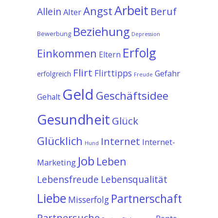
Arbeit
Angst
Allein
Beruf
Alter
Beziehung
Bewerbung
Depression
Erfolg
Einkommen
Eltern
Flirt
Flirttipps
Gefahr
erfolgreich
Freude
Geld
Geschäftsidee
Gehalt
Gesundheit
Glück
Glücklich
Internet
Internet-
Hund
Job
Leben
Marketing
Lebensfreude
Lebensqualität
Liebe
Partnerschaft
Misserfolg
Partnersuche