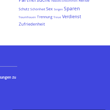
Rente
Passives Einkommen
Sparen
Sex
Schutz
Schönheit
Sorgen
Verdienst
Trennung
Traumfrauen
Treue
Zufriedenheit
kungen zu