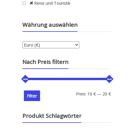
Reise und Touristik
Währung auswählen
Nach Preis filtern
Min.
Max.
Preis:
10 €
—
20 €
Filter
Preis
Preis
Produkt Schlagwörter