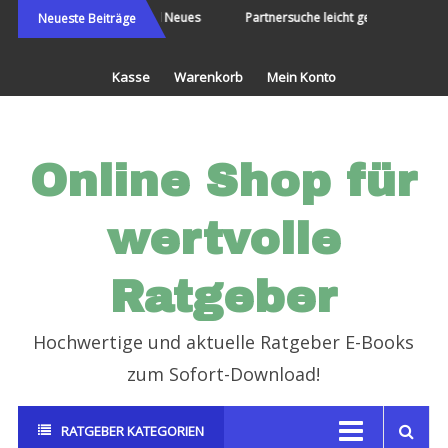
Direkt
Die Welt bereisen und Neues
Partnersuche leicht gemacht
Neueste Beiträge
erleben
zum
Inhalt
Kasse
Warenkorb
Mein Konto
Online Shop für
wertvolle
Ratgeber
Hochwertige und aktuelle Ratgeber E-Books
zum Sofort-Download!
RATGEBER KATEGORIEN