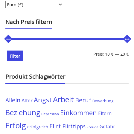
Nach Preis filtern
Min
Ma
Preis:
10 €
—
20 €
Filter
Pre
Pre
Produkt Schlagwörter
Arbeit
Angst
Allein
Beruf
Alter
Bewerbung
Beziehung
Einkommen
Eltern
Depression
Erfolg
Flirt
Flirttipps
Gefahr
erfolgreich
Freude