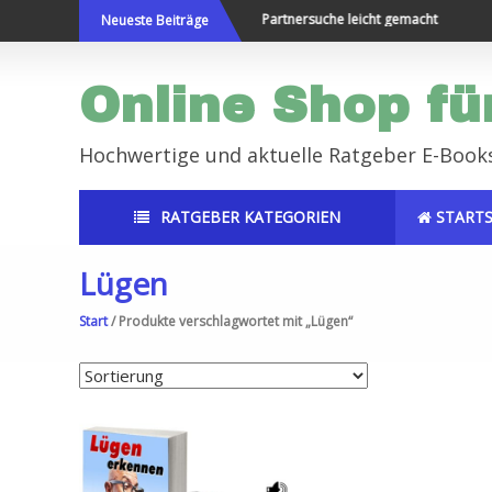
Direkt
elt bereisen und Neues erleben
Partnersuche leicht gemacht
Neueste Beiträge
zum
Inhalt
Online Shop fü
Hochwertige und aktuelle Ratgeber E-Book
RATGEBER KATEGORIEN
STARTS
Lügen
Start
/ Produkte verschlagwortet mit „Lügen“