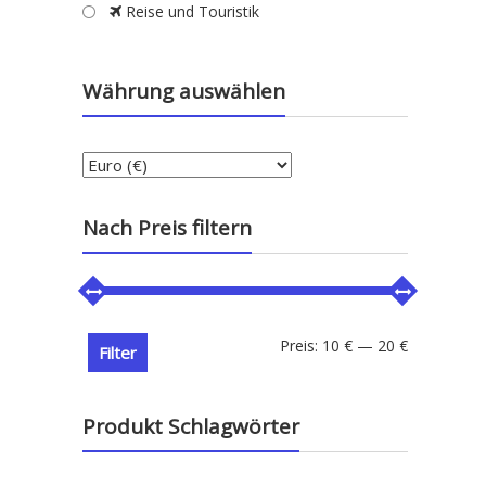
Reise und Touristik
Währung auswählen
Nach Preis filtern
Min.
Max.
Preis:
10 €
—
20 €
Filter
Preis
Preis
Produkt Schlagwörter