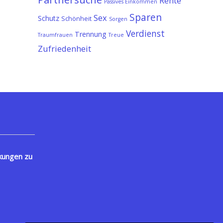
Rente
Passives Einkommen
Sparen
Sex
Schutz
Schönheit
Sorgen
Verdienst
Trennung
Traumfrauen
Treue
Zufriedenheit
kungen zu