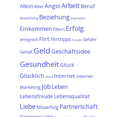
Arbeit
Angst
Allein
Beruf
Alter
Beziehung
Bewerbung
Depression
Erfolg
Einkommen
Eltern
Flirt
Flirttipps
Gefahr
erfolgreich
Freude
Geld
Geschäftsidee
Gehalt
Gesundheit
Glück
Glücklich
Internet
Internet-
Hund
Job
Leben
Marketing
Lebensfreude
Lebensqualität
Liebe
Partnerschaft
Misserfolg
Partnersuche