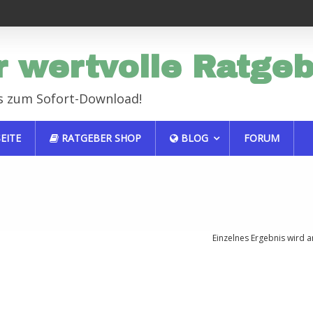
Endlich erfolgreich im Job
Haustiere sind auch nur Mens
r wertvolle Ratge
s zum Sofort-Download!
EITE
RATGEBER SHOP
BLOG
FORUM
Einzelnes Ergebnis wird a