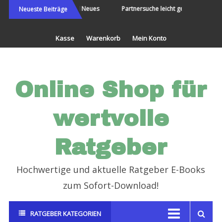
Direkt
Die Welt bereisen und Neues
Partnersuche leicht gemacht
Neueste Beiträge
erleben
zum
Inhalt
Kasse
Warenkorb
Mein Konto
Online Shop für
wertvolle
Ratgeber
Hochwertige und aktuelle Ratgeber E-Books
zum Sofort-Download!
RATGEBER KATEGORIEN