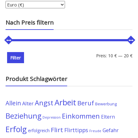
Nach Preis filtern
Min
Ma
Preis:
10 €
—
20 €
Filter
Pre
Pre
Produkt Schlagwörter
Arbeit
Angst
Allein
Beruf
Alter
Bewerbung
Beziehung
Einkommen
Eltern
Depression
Erfolg
Flirt
Flirttipps
Gefahr
erfolgreich
Freude