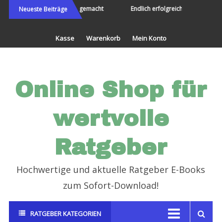
Direkt
Partnersuche leicht gemacht
Endlich erfolgreich im Job
H
Neueste Beiträge
zum
Inhalt
Kasse
Warenkorb
Mein Konto
Online Shop für
wertvolle
Ratgeber
Hochwertige und aktuelle Ratgeber E-Books
zum Sofort-Download!
RATGEBER KATEGORIEN