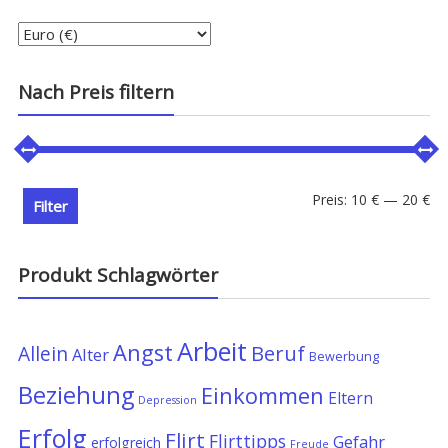
Nach Preis filtern
Min
Ma
Preis:
10 €
—
20 €
Filter
Pre
Pre
Produkt Schlagwörter
Arbeit
Angst
Allein
Beruf
Alter
Bewerbung
Beziehung
Einkommen
Eltern
Depression
Erfolg
Flirt
Flirttipps
Gefahr
erfolgreich
Freude