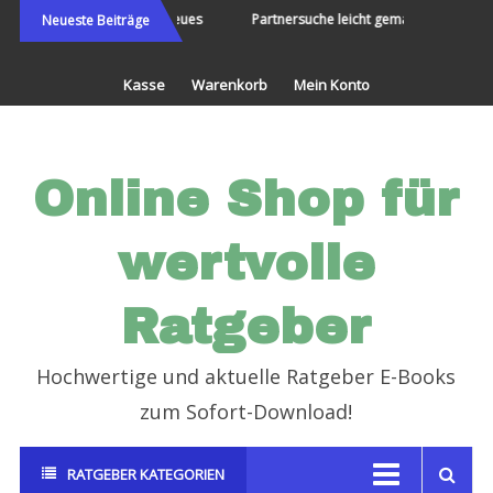
Direkt
Die Welt bereisen und Neues
Partnersuche leicht gemacht
Endl
Neueste Beiträge
erleben
zum
Inhalt
Kasse
Warenkorb
Mein Konto
Online Shop für
wertvolle
Ratgeber
Hochwertige und aktuelle Ratgeber E-Books
zum Sofort-Download!
RATGEBER KATEGORIEN