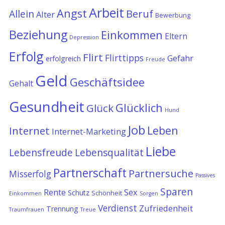
Arbeit
Angst
Allein
Beruf
Alter
Bewerbung
Beziehung
Einkommen
Eltern
Depression
Erfolg
Flirt
Flirttipps
Gefahr
erfolgreich
Freude
Geld
Geschäftsidee
Gehalt
Gesundheit
Glücklich
Glück
Hund
Job
Leben
Internet
Internet-Marketing
Liebe
Lebensfreude
Lebensqualität
Partnerschaft
Partnersuche
Misserfolg
Passives
Sparen
Rente
Sex
Schutz
Schönheit
Einkommen
Sorgen
Verdienst
Zufriedenheit
Trennung
Traumfrauen
Treue