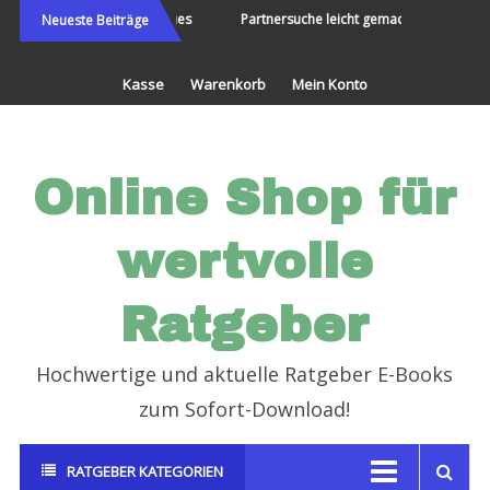
Direkt
ie Welt bereisen und Neues
Partnersuche leicht gemacht
Endlic
Neueste Beiträge
erleben
zum
Inhalt
Kasse
Warenkorb
Mein Konto
Online Shop für
wertvolle
Ratgeber
Hochwertige und aktuelle Ratgeber E-Books
zum Sofort-Download!
RATGEBER KATEGORIEN