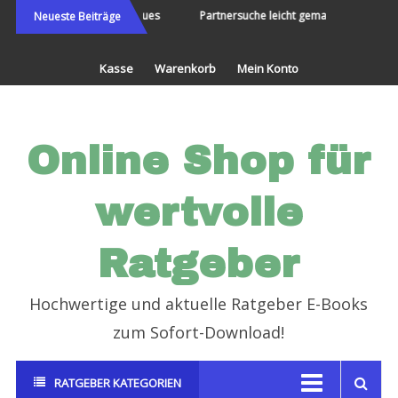
Direkt
Die Welt bereisen und Neues
Partnersuche leicht gemacht
Endli
Neueste Beiträge
erleben
zum
Inhalt
Kasse
Warenkorb
Mein Konto
Online Shop für
wertvolle
Ratgeber
Hochwertige und aktuelle Ratgeber E-Books
zum Sofort-Download!
RATGEBER KATEGORIEN