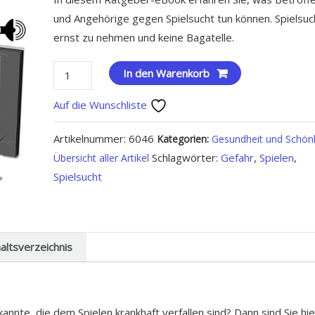
und Angehörige gegen Spielsucht tun können. Spielsuch
ernst zu nehmen und keine Bagatelle.
Spielen
In den Warenkorb
verboten
Auf die Wunschliste
Menge
Artikelnummer:
6046
Kategorien:
Gesundheit und Schön
Schlagwörter:
Gefahr
,
Spielen
,
Übersicht aller Artikel
Spielsucht
haltsverzeichnis
annte, die dem Spielen krankhaft verfallen sind? Dann sind Sie hie