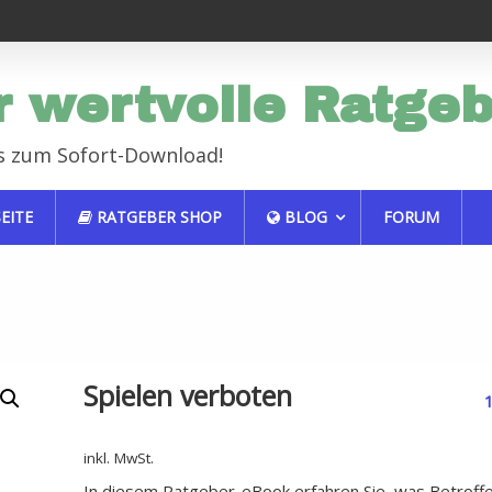
Endlich erfolgreich im Job
Haustiere sind auch nur Mensche
r wertvolle Ratge
s zum Sofort-Download!
EITE
RATGEBER SHOP
BLOG
FORUM
Spielen verboten
inkl. MwSt.
In diesem Ratgeber-eBook erfahren Sie, was Betroff