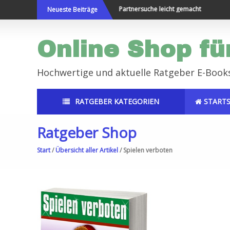
Direkt
t bereisen und Neues erleben
Partnersuche leicht gemacht
Neueste Beiträge
zum
Inhalt
Online Shop fü
Hochwertige und aktuelle Ratgeber E-Book
RATGEBER KATEGORIEN
STARTS
Ratgeber Shop
Start
/
Übersicht aller Artikel
/ Spielen verboten