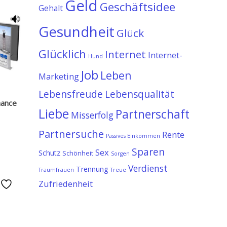
Geld
Geschäftsidee
Gehalt
Gesundheit
Glück
Glücklich
Internet
Internet-
Hund
Job
Leben
Marketing
Lebensfreude
Lebensqualität
hance
Liebe
Partnerschaft
Misserfolg
Partnersuche
Rente
Passives Einkommen
Sparen
Sex
Schutz
Schönheit
Sorgen
Verdienst
Trennung
Traumfrauen
Treue
Zufriedenheit
e