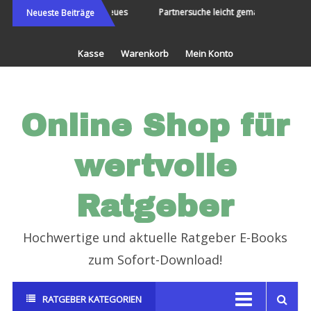
Direkt
Die Welt bereisen und Neues
Partnersuche leicht gemacht
Endl
Neueste Beiträge
erleben
zum
Inhalt
Kasse
Warenkorb
Mein Konto
Online Shop für
wertvolle
Ratgeber
Hochwertige und aktuelle Ratgeber E-Books
zum Sofort-Download!
RATGEBER KATEGORIEN