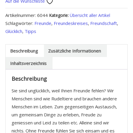
Auf die Wunschliste
wahre
Freunde
Artikelnummer:
6044
Kategorie:
Übersicht aller Artikel
gewinnst
Schlagwörter:
Freunde
,
Freundeskreises
,
Freundschaft
,
und
Glücklich
,
Tipps
glücklich
wirst
Menge
Beschreibung
Zusätzliche Informationen
Inhaltsverzeichnis
Beschreibung
Sie sind unglücklich, weil Ihnen Freunde fehlen? Wir
Menschen sind wie Rudeltiere und brauchen andere
Menschen im Leben. Zum gegenseitigen Austausch,
um gemeinsam Dinge zu erleben, Freude zu
geniessen und Leid zu teilen etc. Alleine sind wir
nichts. Ohne Freunde fühlen Sie sich einsam und es