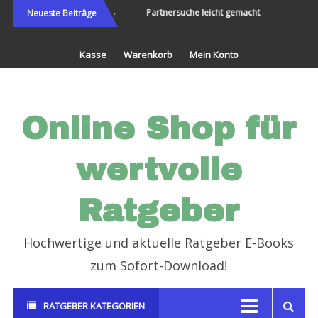
Direkt
ie Welt bereisen und Neues
Partnersuche leicht gemacht
Endli
Neueste Beiträge
erleben
zum
Inhalt
Kasse
Warenkorb
Mein Konto
Online Shop für
wertvolle
Ratgeber
Hochwertige und aktuelle Ratgeber E-Books
zum Sofort-Download!
RATGEBER KATEGORIEN