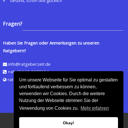
Gesund, schön und glücklich
Fragen?
Haben Sie Fragen oder Anmerkungen zu unseren
Ratgebern?
info@ratgeberzeit.de
+49 (0)160 2072154
ratgeberzeit.de
Um unsere Webseite für Sie optimal zu gestalten
und fortlaufend verbessern zu können,
verwenden wir Cookies. Durch die weitere
Nutzung der Webseite stimmen Sie der
Verwendung von Cookies zu.
Mehr erfahren
Copyright © 2026
Online Shop für wertvolle Ratgeber
- Alle Rechte vorbehalten
Okay!
Grafik und Design by TBIT DESIGN
| Theme by
ThemeGrill