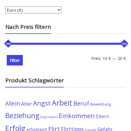
Nach Preis filtern
Min
Ma
Preis:
10 €
—
20 €
Filter
Pre
Pre
Produkt Schlagwörter
Arbeit
Angst
Allein
Beruf
Alter
Bewerbung
Beziehung
Einkommen
Eltern
Depression
Erfolg
Flirt
Flirttipps
Gefahr
erfolgreich
Freude