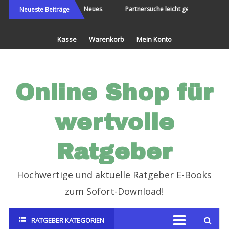
Direkt
Die Welt bereisen und Neues
Partnersuche leicht gemacht
Neueste Beiträge
erleben
zum
Inhalt
Kasse
Warenkorb
Mein Konto
Online Shop für
wertvolle
Ratgeber
Hochwertige und aktuelle Ratgeber E-Books
zum Sofort-Download!
RATGEBER KATEGORIEN