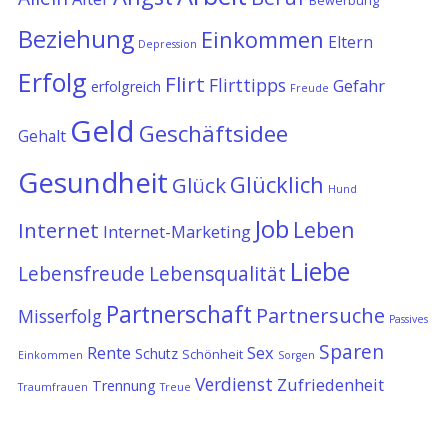
Bewerbung
Beziehung
Einkommen
Eltern
Depression
Erfolg
Flirt
Flirttipps
Gefahr
erfolgreich
Freude
Geld
Geschäftsidee
Gehalt
Gesundheit
Glücklich
Glück
Hund
Job
Leben
Internet
Internet-Marketing
Liebe
Lebensfreude
Lebensqualität
Partnerschaft
Partnersuche
Misserfolg
Passives
Sparen
Rente
Sex
Schutz
Schönheit
Einkommen
Sorgen
Verdienst
Zufriedenheit
Trennung
Traumfrauen
Treue