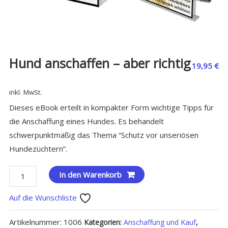
Hund anschaffen – aber richtig
19,95
€
inkl. MwSt.
Dieses eBook erteilt in kompakter Form wichtige Tipps für
die Anschaffung eines Hundes. Es behandelt
schwerpunktmäßig das Thema “Schutz vor unseriösen
Hundezüchtern”.
Hund
In den Warenkorb
anschaffen
Auf die Wunschliste
-
aber
Artikelnummer:
1006
Kategorien:
Anschaffung und Kauf
,
richtig