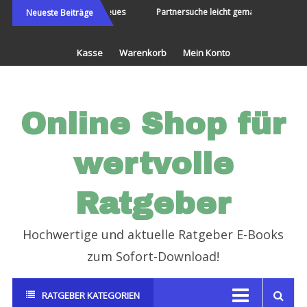
Direkt
Die Welt bereisen und Neues
Partnersuche leicht gemacht
Endl
Neueste Beiträge
erleben
zum
Inhalt
Kasse
Warenkorb
Mein Konto
Online Shop für
wertvolle
Ratgeber
Hochwertige und aktuelle Ratgeber E-Books
zum Sofort-Download!
RATGEBER KATEGORIEN