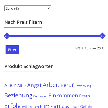
Nach Preis filtern
Min
Ma
Preis:
10 €
—
20 €
Filter
Pre
Pre
Produkt Schlagwörter
Arbeit
Angst
Allein
Beruf
Alter
Bewerbung
Beziehung
Einkommen
Eltern
Depression
Erfolg
Flirt
Flirttipps
Gefahr
erfolgreich
Freude