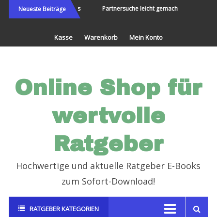
Direkt
ie Welt bereisen und Neues
Partnersuche leicht gemacht
Endli
Neueste Beiträge
erleben
zum
Inhalt
Kasse
Warenkorb
Mein Konto
Online Shop für
wertvolle
Ratgeber
Hochwertige und aktuelle Ratgeber E-Books
zum Sofort-Download!
RATGEBER KATEGORIEN